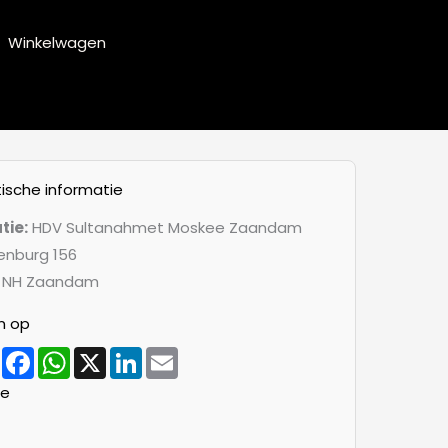
Winkelwagen
tische informatie
tie:
HDV Sultanahmet Moskee Zaandam
enburg 156
 NH Zaandam
n op
Share
Facebook
WhatsApp
X
LinkedIn
Email
re