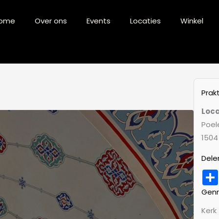
ome
Over ons
Events
Locaties
Winkel
Prak
Loca
Poel
1504
Dele
Gen
Kerk