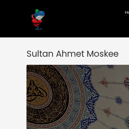
Ga
naar
H
de
inhoud
Sultan Ahmet Moskee